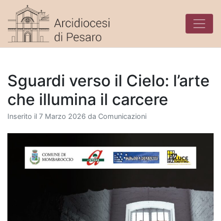
Skip
to
content
Sguardi verso il Cielo: l’arte
che illumina il carcere
Inserito il
7 Marzo 2026
da
Comunicazioni